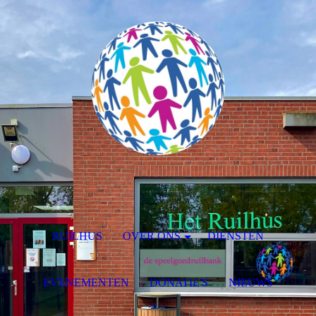
RUILHUS
OVER ONS
DIENSTEN
EVENEMENTEN
DONATIE'S
NIEUWS