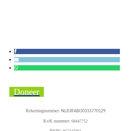
Doneer
Rekeningnummer:
NL83RABO0333770129
KvK nummer:
68447752
RSIN: