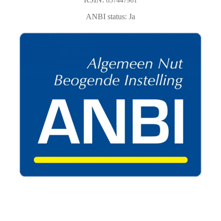
857447981
ANBI status: Ja